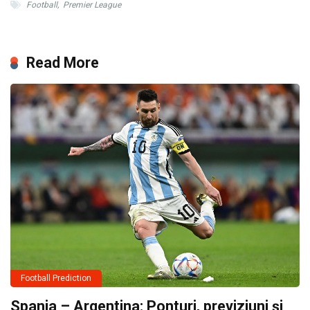
Football
,
Premier League
Read More
Football Prediction
Spania – Argentina: Ponturi, previziuni și