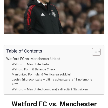
Table of Contents
Watford FC vs. Manchester United
Watford – Man United info
Watford Form & Balance Check
Man United Formular & Verificarea soldului
Legistrări preconizate – ultima actualizare la 18 noiembrie
2021
Watford – Man United comparație directă & Statisitken
Watford FC vs. Manchester