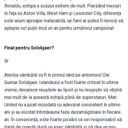
Ronaldo, echipa a scăzut extrem de mult. Pierzând meciuri
în fața lui Aston Villa, West Ham și Leicester City, diferența
este acum aproape inatacabilă, iar fanii ar putea fi nevoiți să
aștepte cel puțin încă un an pentru următorul campionat.
Final pentru Solskjaer?
W
Atenția sâmbătă va fi în primul rând pe antrenorul Ole
Gunnar Solskjaer. Islandezul a fost foarte criticat în ultima
vreme, deoarece reușitele au lipsit și nu reușește să obțină
mai mult de la această echipă plină de superstaruri. Man
United nu a jucat niciodată cu adevărat consistent în ultimii
ani și au existat întotdeauna faze dezamăgitoare în fiecare
an. În consecință, este foarte posibil ca cei responsabili să
tragă de coardă după un eșec sâmbătă și să dea un nou