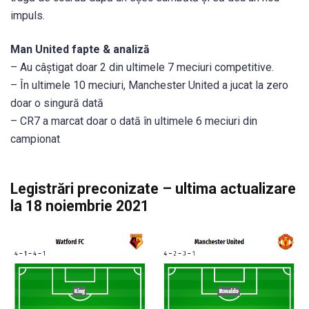
impuls.
Man United fapte & analiză
– Au câștigat doar 2 din ultimele 7 meciuri competitive.
– În ultimele 10 meciuri, Manchester United a jucat la zero
doar o singură dată
– CR7 a marcat doar o dată în ultimele 6 meciuri din
campionat
Legistrări preconizate – ultima actualizare
la 18 noiembrie 2021