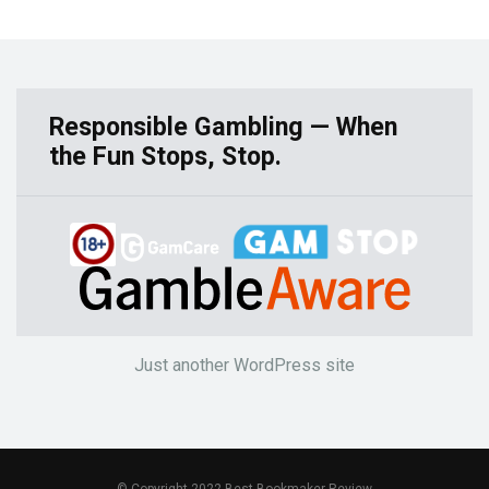
Responsible Gambling — When
the Fun Stops, Stop.
Just another WordPress site