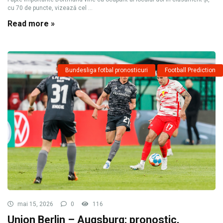
cu 70 de puncte, vizează cel ...
Read more »
Bundesliga fotbal pronosticuri
Football Prediction
mai 15, 2026
0
116
Union Berlin – Augsburg: pronostic,