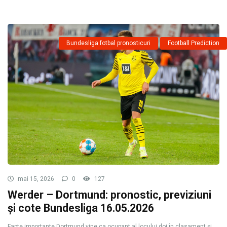
Bundesliga fotbal pronosticuri
Football Prediction
mai 15, 2026
0
127
Werder – Dortmund: pronostic, previziuni
și cote Bundesliga 16.05.2026
Fapte importante Dortmund vine ca ocupant al locului doi în clasament și,