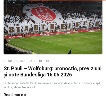
mai 15, 2026
0
140
St. Pauli – Wolfsburg: pronostic, previziuni
și cote Bundesliga 16.05.2026
Fapte importante St. Pauli are nevoie neapărat de o victorie în ultima etapă;
în plus, Mainz trebuie să ...
Read more »