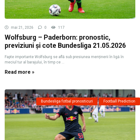
mai 21, 2026
0
117
Wolfsburg – Paderborn: pronostic,
previziuni și cote Bundesliga 21.05.2026
Fapte importante Wolfsburg se află sub presiunea menținerii în ligă în
meciul tur al barajului, în timp ce ...
Read more »
Bundesliga fotbal pronosticuri
Football Prediction