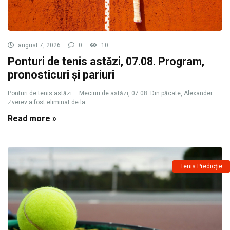
august 7, 2026
0
10
Ponturi de tenis astăzi, 07.08. Program,
pronosticuri și pariuri
Ponturi de tenis astăzi – Meciuri de astăzi, 07.08. Din păcate, Alexander
Zverev a fost eliminat de la ...
Read more »
Tenis Predicție