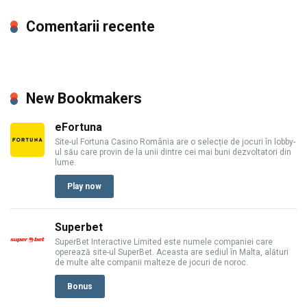
Comentarii recente
New Bookmakers
eFortuna
Site-ul Fortuna Casino România are o selecție de jocuri în lobby-
ul său care provin de la unii dintre cei mai buni dezvoltatori din
lume.
Play now
Superbet
SuperBet Interactive Limited este numele companiei care
operează site-ul SuperBet. Aceasta are sediul în Malta, alături
de multe alte companii malteze de jocuri de noroc.
Bonus