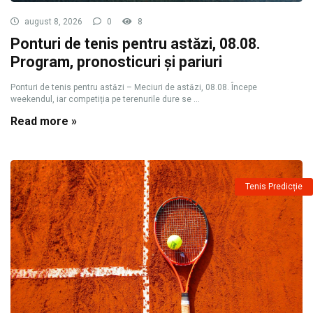
august 8, 2026
0
8
Ponturi de tenis pentru astăzi, 08.08.
Program, pronosticuri și pariuri
Ponturi de tenis pentru astăzi – Meciuri de astăzi, 08.08. Începe
weekendul, iar competiția pe terenurile dure se ...
Read more »
Tenis Predicție