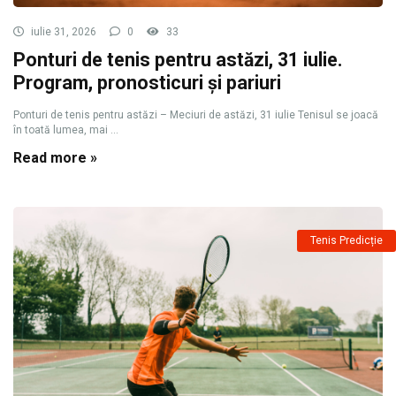
iulie 31, 2026
0
33
Ponturi de tenis pentru astăzi, 31 iulie.
Program, pronosticuri și pariuri
Ponturi de tenis pentru astăzi – Meciuri de astăzi, 31 iulie Tenisul se joacă
în toată lumea, mai ...
Read more »
Tenis Predicție