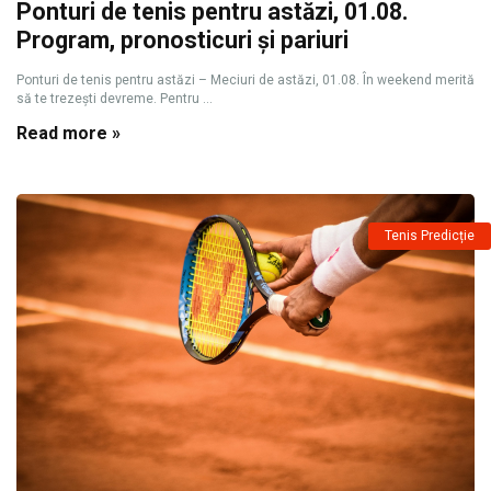
Ponturi de tenis pentru astăzi, 01.08.
Program, pronosticuri și pariuri
Ponturi de tenis pentru astăzi – Meciuri de astăzi, 01.08. În weekend merită
să te trezești devreme. Pentru ...
Read more »
Tenis Predicție