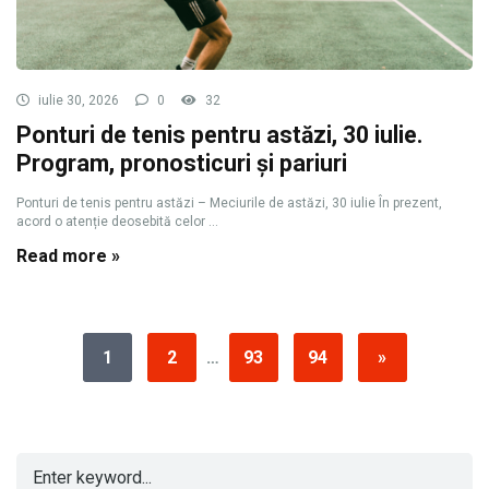
iulie 30, 2026
0
32
Ponturi de tenis pentru astăzi, 30 iulie.
Program, pronosticuri și pariuri
Ponturi de tenis pentru astăzi – Meciurile de astăzi, 30 iulie În prezent,
acord o atenție deosebită celor ...
Read more »
1
2
…
93
94
»