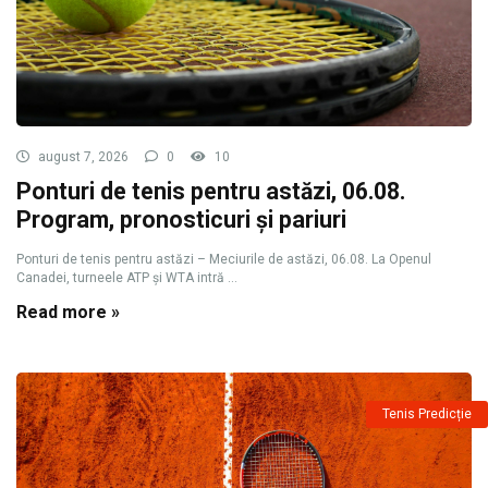
august 7, 2026
0
10
Ponturi de tenis pentru astăzi, 06.08.
Program, pronosticuri și pariuri
Ponturi de tenis pentru astăzi – Meciurile de astăzi, 06.08. La Openul
Canadei, turneele ATP și WTA intră ...
Read more »
Tenis Predicție