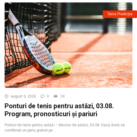
Tenis Predicție
august 3, 2026
0
24
Ponturi de tenis pentru astăzi, 03.08.
Program, pronosticuri și pariuri
Ponturi de tenis pentru astăzi – Meciuri de astăzi, 03.08. Dacă doriți să
combinați un pariu gratuit pe ...