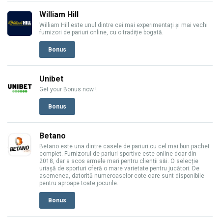
William Hill
William Hill este unul dintre cei mai experimentați și mai vechi
furnizori de pariuri online, cu o tradiție bogată.
Bonus
Unibet
Get your Bonus now !
Bonus
Betano
Betano este una dintre casele de pariuri cu cel mai bun pachet
complet. Furnizorul de pariuri sportive este online doar din
2018, dar a scos armele mari pentru clienții săi. O selecție
uriașă de sporturi oferă o mare varietate pentru jucători. De
asemenea, datorită numeroaselor cote care sunt disponibile
pentru aproape toate jocurile.
Bonus