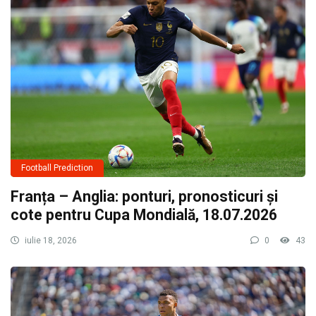
Football Prediction
Franța – Anglia: ponturi, pronosticuri și
cote pentru Cupa Mondială, 18.07.2026
iulie 18, 2026
0
43