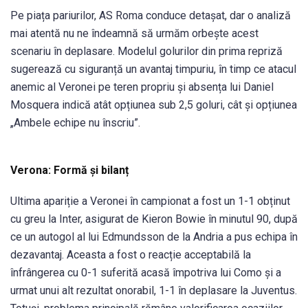
Pe piața pariurilor, AS Roma conduce detașat, dar o analiză
mai atentă nu ne îndeamnă să urmăm orbește acest
scenariu în deplasare. Modelul golurilor din prima repriză
sugerează cu siguranță un avantaj timpuriu, în timp ce atacul
anemic al Veronei pe teren propriu și absența lui Daniel
Mosquera indică atât opțiunea sub 2,5 goluri, cât și opțiunea
„Ambele echipe nu înscriu”.
Verona: Formă și bilanț
Ultima apariție a Veronei în campionat a fost un 1-1 obținut
cu greu la Inter, asigurat de Kieron Bowie în minutul 90, după
ce un autogol al lui Edmundsson de la Andria a pus echipa în
dezavantaj. Aceasta a fost o reacție acceptabilă la
înfrângerea cu 0-1 suferită acasă împotriva lui Como și a
urmat unui alt rezultat onorabil, 1-1 în deplasare la Juventus.