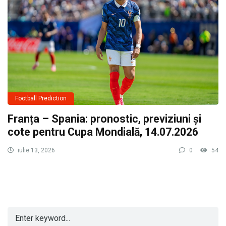
Football Prediction
Franța – Spania: pronostic, previziuni și
cote pentru Cupa Mondială, 14.07.2026
iulie 13, 2026
0
54