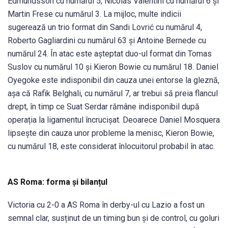
Edmundsson cu numărul 5, Nicolás Valentini cu numărul 6 și
Martin Frese cu numărul 3. La mijloc, multe indicii
sugerează un trio format din Sandi Lovrić cu numărul 4,
Roberto Gagliardini cu numărul 63 și Antoine Bernede cu
numărul 24. În atac este așteptat duo-ul format din Tomas
Suslov cu numărul 10 și Kieron Bowie cu numărul 18. Daniel
Oyegoke este indisponibil din cauza unei entorse la gleznă,
așa că Rafik Belghali, cu numărul 7, ar trebui să preia flancul
drept, în timp ce Suat Serdar rămâne indisponibil după
operația la ligamentul încrucișat. Deoarece Daniel Mosquera
lipsește din cauza unor probleme la menisc, Kieron Bowie,
cu numărul 18, este considerat înlocuitorul probabil în atac.
AS Roma: forma și bilanțul
Victoria cu 2-0 a AS Roma în derby-ul cu Lazio a fost un
semnal clar, susținut de un timing bun și de control, cu goluri