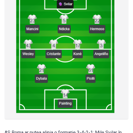
AS Roma ar putea alinia o formație 3-4-2-1: Mile Svilar în