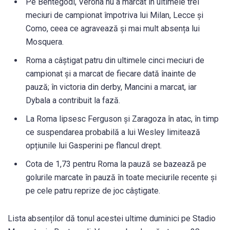
Pe Bentegodi, Verona nu a marcat în ultimele trei
meciuri de campionat împotriva lui Milan, Lecce și
Como, ceea ce agravează și mai mult absența lui
Mosquera.
Roma a câștigat patru din ultimele cinci meciuri de
campionat și a marcat de fiecare dată înainte de
pauză; în victoria din derby, Mancini a marcat, iar
Dybala a contribuit la fază.
La Roma lipsesc Ferguson și Zaragoza în atac, în timp
ce suspendarea probabilă a lui Wesley limitează
opțiunile lui Gasperini pe flancul drept.
Cota de 1,73 pentru Roma la pauză se bazează pe
golurile marcate în pauză în toate meciurile recente și
pe cele patru reprize de joc câștigate.
Lista absenților dă tonul acestei ultime duminici pe Stadio