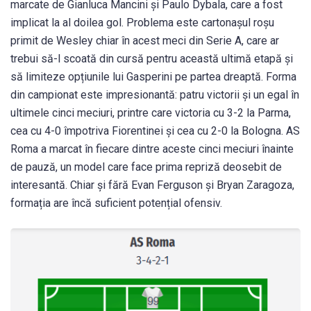
marcate de Gianluca Mancini și Paulo Dybala, care a fost
implicat la al doilea gol. Problema este cartonașul roșu
primit de Wesley chiar în acest meci din Serie A, care ar
trebui să-l scoată din cursă pentru această ultimă etapă și
să limiteze opțiunile lui Gasperini pe partea dreaptă. Forma
din campionat este impresionantă: patru victorii și un egal în
ultimele cinci meciuri, printre care victoria cu 3-2 la Parma,
cea cu 4-0 împotriva Fiorentinei și cea cu 2-0 la Bologna. AS
Roma a marcat în fiecare dintre aceste cinci meciuri înainte
de pauză, un model care face prima repriză deosebit de
interesantă. Chiar și fără Evan Ferguson și Bryan Zaragoza,
formația are încă suficient potențial ofensiv.