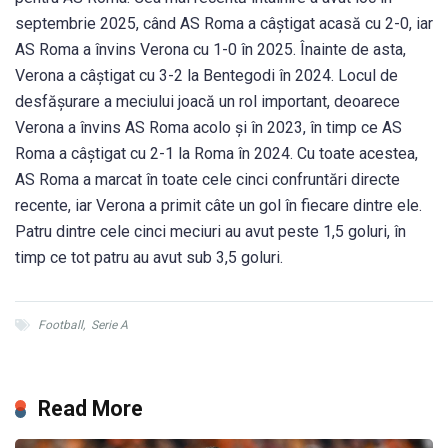
septembrie 2025, când AS Roma a câștigat acasă cu 2-0, iar
AS Roma a învins Verona cu 1-0 în 2025. Înainte de asta,
Verona a câștigat cu 3-2 la Bentegodi în 2024. Locul de
desfășurare a meciului joacă un rol important, deoarece
Verona a învins AS Roma acolo și în 2023, în timp ce AS
Roma a câștigat cu 2-1 la Roma în 2024. Cu toate acestea,
AS Roma a marcat în toate cele cinci confruntări directe
recente, iar Verona a primit câte un gol în fiecare dintre ele.
Patru dintre cele cinci meciuri au avut peste 1,5 goluri, în
timp ce tot patru au avut sub 3,5 goluri.
Football
,
Serie A
Read More