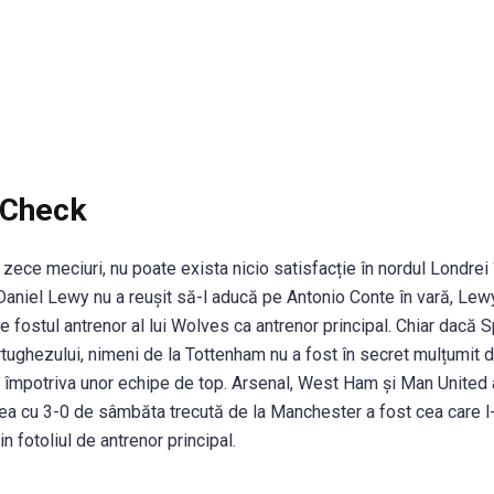
 Check
zece meciuri, nu poate exista nicio satisfacție în nordul Londrei
Daniel Lewy nu a reușit să-l aducă pe Antonio Conte în vară, Lew
pe fostul antrenor al lui Wolves ca antrenor principal. Chiar dacă 
ghezului, nimeni de la Tottenham nu a fost în secret mulțumit d
le împotriva unor echipe de top. Arsenal, West Ham și Man United 
ea cu 3-0 de sâmbăta trecută de la Manchester a fost cea care l
 fotoliul de antrenor principal.