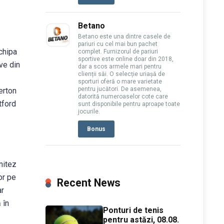
Betano
Betano este una dintre casele de
pariuri cu cel mai bun pachet
chipa
complet. Furnizorul de pariuri
sportive este online doar din 2018,
ve din
dar a scos armele mari pentru
clienții săi. O selecție uriașă de
sporturi oferă o mare varietate
pentru jucători. De asemenea,
erton
datorită numeroaselor cote care
tford
sunt disponibile pentru aproape toate
jocurile.
Bonus
nitez
or pe
Recent News
ar
 în
Ponturi de tenis
pentru astăzi, 08.08.