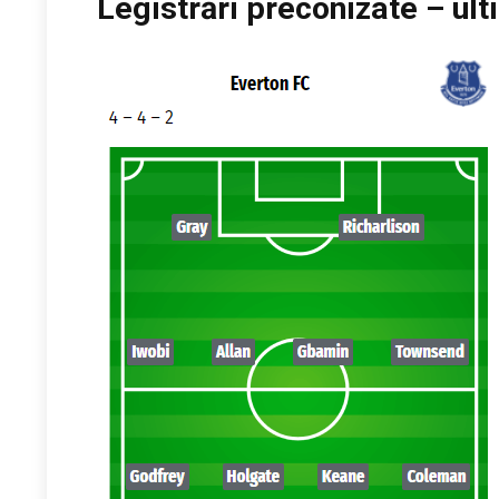
Legistrări preconizate – ul