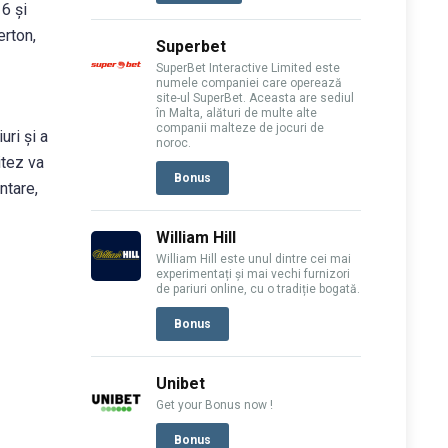
6 și
erton,
Superbet
SuperBet Interactive Limited este
numele companiei care operează
site-ul SuperBet. Aceasta are sediul
în Malta, alături de multe alte
companii malteze de jocuri de
uri și a
noroc.
itez va
Bonus
ntare,
William Hill
William Hill este unul dintre cei mai
experimentați și mai vechi furnizori
de pariuri online, cu o tradiție bogată.
Bonus
Unibet
Get your Bonus now !
Bonus