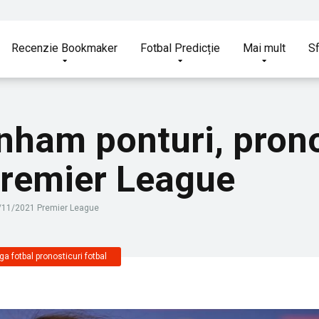
Recenzie Bookmaker
Fotbal Predicție
Mai mult
Sf
nham ponturi, prono
remier League
07/11/2021 Premier League
ga fotbal pronosticuri fotbal