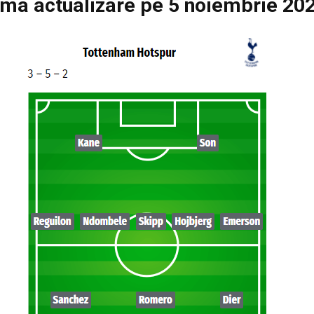
tima actualizare pe 5 noiembrie 20