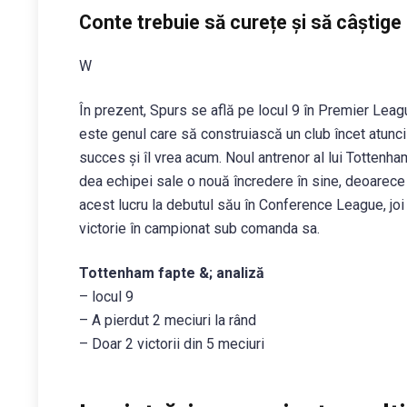
Conte trebuie să curețe și să câștige
W
În prezent, Spurs se află pe locul 9 în Premier Leag
este genul care să construiască un club încet atunci 
succes și îl vrea acum. Noul antrenor al lui Tottenha
dea echipei sale o nouă încredere în sine, deoarece 
acest lucru la debutul său în Conference League, jo
victorie în campionat sub comanda sa.
Tottenham fapte &; analiză
– locul 9
– A pierdut 2 meciuri la rând
– Doar 2 victorii din 5 meciuri