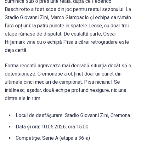
duminică sub o presiune reală, după ce Federico
Baschirotto a fost scos din joc pentru restul sezonului. La
Stadio Giovanni Zini, Marco Giampaolo și echipa sa rămân
fără opțiuni: la patru puncte în spatele Lecce, cu doar trei
etape rămase de disputat. De cealaltă parte, Oscar
Hiljemark vine cu o echipă Pisa a cărei retrogradare este
deja certă.
Forma recentă agravează mai degrabă situația decât să o
detensioneze. Cremonese a obținut doar un punct din
ultimele cinci meciuri de campionat, Pisa niciunul. Se
întâlnesc, așadar, două echipe profund nesigure, niciuna
dintre ele în ritm.
Locul de desfășurare: Stadio Giovanni Zini, Cremona
Data și ora: 10.05.2026, ora 15:00
Competiție: Serie A (etapa a 36-a)