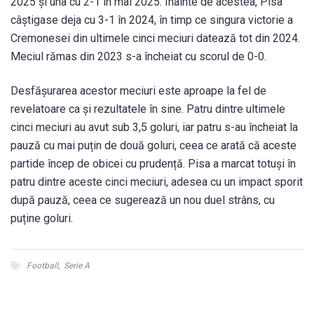
2025 și una cu 2-1 în mai 2025. Înainte de acestea, Pisa
câștigase deja cu 3-1 în 2024, în timp ce singura victorie a
Cremonesei din ultimele cinci meciuri datează tot din 2024.
Meciul rămas din 2023 s-a încheiat cu scorul de 0-0.
Desfășurarea acestor meciuri este aproape la fel de
revelatoare ca și rezultatele în sine. Patru dintre ultimele
cinci meciuri au avut sub 3,5 goluri, iar patru s-au încheiat la
pauză cu mai puțin de două goluri, ceea ce arată că aceste
partide încep de obicei cu prudență. Pisa a marcat totuși în
patru dintre aceste cinci meciuri, adesea cu un impact sporit
după pauză, ceea ce sugerează un nou duel strâns, cu
puține goluri.
Football
,
Serie A