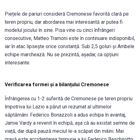
Piețele de pariuri consideră Cremonese favorită clară pe
teren propriu, dar abordarea mai interesantă ar putea fi
modelul jocului în sine. Pisa vine cu cinci înfrângeri
consecutive, Matteo Tramoni este în continuare indisponibil,
iar în atac lipsește orice constanță. Sub 2,5 goluri și Ambele
echipe marchează: Nu se prezintă, așadar, ca opțiuni
interesante.
Verificarea formei și a bilanțului Cremonese
Înfrângerea cu 1-2 suferită de Cremonese pe teren propriu
împotriva lui Lazio a părut un rezumat al ultimelor
săptămâni. Federico Bonazzoli a adus echipa în avantaj,
Jamie Vardy a revenit în echipă, așa că au existat semne de
viață, dar după pauză meciul le-a scăpat din mâini. Mai
gravă este accidentarea timpurie a lui Federico Baschirotto,