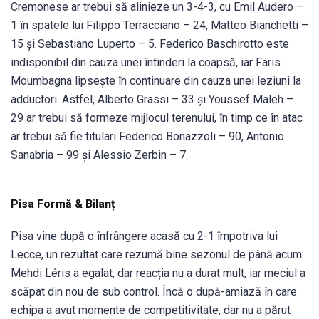
Cremonese ar trebui să alinieze un 3-4-3, cu Emil Audero –
1 în spatele lui Filippo Terracciano – 24, Matteo Bianchetti –
15 și Sebastiano Luperto – 5. Federico Baschirotto este
indisponibil din cauza unei întinderi la coapsă, iar Faris
Moumbagna lipsește în continuare din cauza unei leziuni la
adductori. Astfel, Alberto Grassi – 33 și Youssef Maleh –
29 ar trebui să formeze mijlocul terenului, în timp ce în atac
ar trebui să fie titulari Federico Bonazzoli – 90, Antonio
Sanabria – 99 și Alessio Zerbin – 7.
Pisa Formă & Bilanț
Pisa vine după o înfrângere acasă cu 2-1 împotriva lui
Lecce, un rezultat care rezumă bine sezonul de până acum.
Mehdi Léris a egalat, dar reacția nu a durat mult, iar meciul a
scăpat din nou de sub control. Încă o după-amiază în care
echipa a avut momente de competitivitate, dar nu a părut