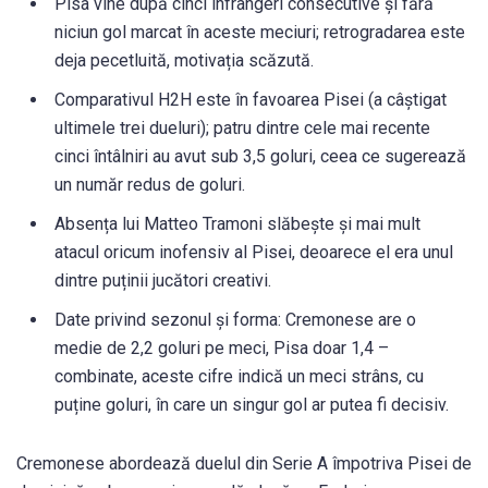
Pisa vine după cinci înfrângeri consecutive și fără
niciun gol marcat în aceste meciuri; retrogradarea este
deja pecetluită, motivația scăzută.
Comparativul H2H este în favoarea Pisei (a câștigat
ultimele trei dueluri); patru dintre cele mai recente
cinci întâlniri au avut sub 3,5 goluri, ceea ce sugerează
un număr redus de goluri.
Absența lui Matteo Tramoni slăbește și mai mult
atacul oricum inofensiv al Pisei, deoarece el era unul
dintre puținii jucători creativi.
Date privind sezonul și forma: Cremonese are o
medie de 2,2 goluri pe meci, Pisa doar 1,4 –
combinate, aceste cifre indică un meci strâns, cu
puține goluri, în care un singur gol ar putea fi decisiv.
Cremonese abordează duelul din Serie A împotriva Pisei de