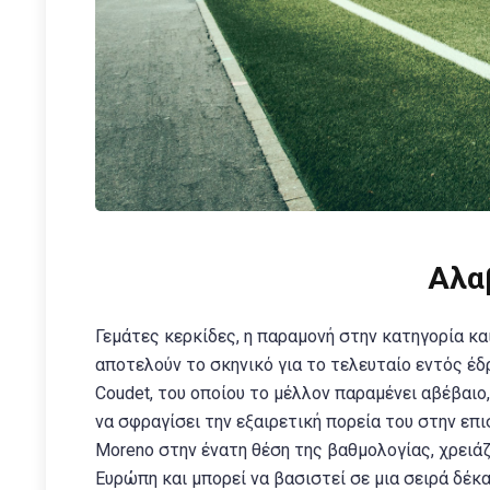
Αλα
Γεμάτες κερκίδες, η παραμονή στην κατηγορία κα
αποτελούν το σκηνικό για το τελευταίο εντός έδ
Coudet, του οποίου το μέλλον παραμένει αβέβαιο
να σφραγίσει την εξαιρετική πορεία του στην επ
Moreno στην ένατη θέση της βαθμολογίας, χρειάζε
Ευρώπη και μπορεί να βασιστεί σε μια σειρά δέκ