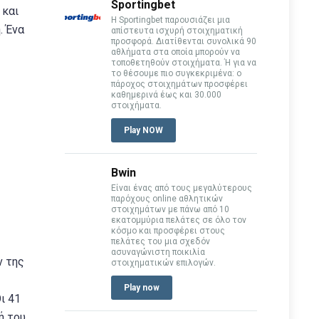
Sportingbet
 και
Η Sportingbet παρουσιάζει μια
. Ένα
απίστευτα ισχυρή στοιχηματική
προσφορά. Διατίθενται συνολικά 90
αθλήματα στα οποία μπορούν να
τοποθετηθούν στοιχήματα. Ή για να
το θέσουμε πιο συγκεκριμένα: ο
πάροχος στοιχημάτων προσφέρει
καθημερινά έως και 30.000
στοιχήματα.
Play NOW
Bwin
Είναι ένας από τους μεγαλύτερους
παρόχους online αθλητικών
στοιχημάτων με πάνω από 10
εκατομμύρια πελάτες σε όλο τον
κόσμο και προσφέρει στους
πελάτες του μια σχεδόν
ασυναγώνιστη ποικιλία
ν της
στοιχηματικών επιλογών.
Play now
ι 41
ή του