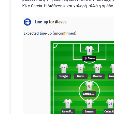
Kike García. Η διάθεση είναι χαλαρή, αλλά η ομάδ