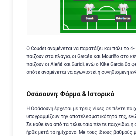
Ο Coudet αναμένεται να παρατάξει και πάλι το 4-1
παίζουν στα πλάγια, οι Garcés και Mouriño στο κ
παίζουν οι Aleñá και Guridi, ενώ ο Kike García θ
οπότε αναμένεται να αγωνιστεί η συνηθισμένη εν
Οσάσουνη: Φόρμα & Ιστορικό
Η Οσάσουνη έρχεται με τρεις νίκες σε πέντε παιχν
υπογραμμίζουν την αποτελεσματικότητά της, ενώ 
Σε κάθε ένα από τα τελευταία πέντε παιχνίδια, 
ήρθε μετά το ημίχρονο. Με τους ίδιους βαθμούς μ