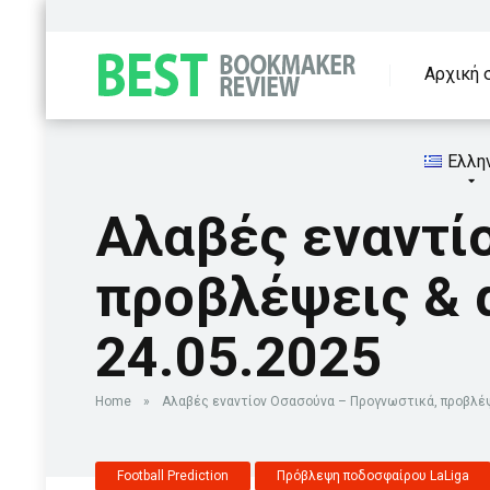
Αρχική 
Ελλη
Αλαβές εναντί
προβλέψεις & α
24.05.2025
Home
»
Αλαβές εναντίον Οσασούνα – Προγνωστικά, προβλέψε
Football Prediction
Πρόβλεψη ποδοσφαίρου LaLiga