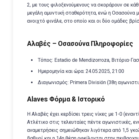
2, με τους φιλοξενούμενους να σκοράρουν σε κάθ
μεγάλη αμυντική σταθερότητα, ενώ η Οσασούνα με 
ανοιχτό φινάλε, στο οποίο και οι δύο ομάδες βρ
Αλαβές – Οσασούνα Πληροφορίες
Τόπος: Estadio de Mendizorroza, Βιτόρια-Γασ
Ημερομηνία και ώρα: 24.05.2025, 21:00
Διαγωνισμός: Primera División (38η αγωνιστι
Alaves Φόρμα & Ιστορικό
Η Αλαβές έχει κερδίσει τρεις νίκες με 1-0 (εναντ
Ατλέτικο στις τελευταίες πέντε αγωνιστικές, εν
αναμετρήσεις σημειώθηκαν λιγότερα από 1,5 γκολ
βαθμοί και η 14η θέση οφείλονται στην πειθαρχη