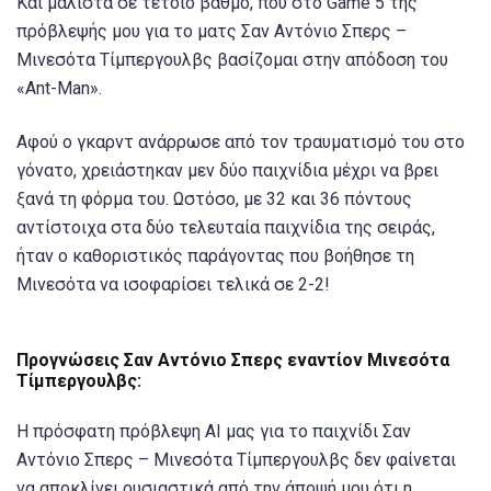
Και μάλιστα σε τέτοιο βαθμό, που στο Game 5 της
πρόβλεψής μου για το ματς Σαν Αντόνιο Σπερς –
Μινεσότα Τίμπεργουλβς βασίζομαι στην απόδοση του
«Ant-Man».
Αφού ο γκαρντ ανάρρωσε από τον τραυματισμό του στο
γόνατο, χρειάστηκαν μεν δύο παιχνίδια μέχρι να βρει
ξανά τη φόρμα του. Ωστόσο, με 32 και 36 πόντους
αντίστοιχα στα δύο τελευταία παιχνίδια της σειράς,
ήταν ο καθοριστικός παράγοντας που βοήθησε τη
Μινεσότα να ισοφαρίσει τελικά σε 2-2!
Προγνώσεις Σαν Αντόνιο Σπερς εναντίον Μινεσότα
Τίμπεργουλβς:
Η πρόσφατη πρόβλεψη AI μας για το παιχνίδι Σαν
Αντόνιο Σπερς – Μινεσότα Τίμπεργουλβς δεν φαίνεται
να αποκλίνει ουσιαστικά από την άποψή μου ότι η