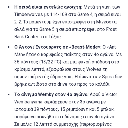
Η σειρά είναι εντελώς ανοιχτή:
Μετά τη νίκη των
Timberwolves με 114-109 στο Game 4, η σειρά είναι
2-2. Το μομέντουμ έχει επιστρέψει στη Μινεσότα,
αλλά για το Game 5 η σειρά επιστρέφει στο Frost
Bank Center στο Τέξας.
Ο Άντονι Έντουαρντς σε «Beast-Mode»:
Ο «Ant-
Man» ήταν ο κορυφαίος παίκτης στον 4ο αγώνα. Με
36 πόντους (13/22 FG) και μια ψυχρή απόδοση στα
κρίσιμα λεπτά, εξασφάλισε στους Wolves τη
σημαντική εντός έδρας νίκη. Η άμυνα των Spurs δεν
βρήκε αντίδοτο στο drive του προς το καλάθι.
Το αίνιγμα Wemby στον 4ο αγώνα:
Αφού ο Victor
Wembanyama κυριάρχησε στον 3ο αγώνα με
ιστορικά 39 πόντους, 15 ριμπάουντ και 5 μπλοκ,
παρέμεινε ασυνήθιστα αδύναμος στον 4ο αγώνα.
Σε μόλις 12 λεπτά συμμετοχής (περιορισμένος