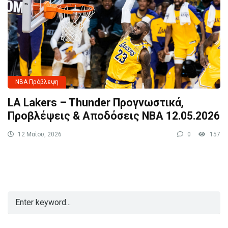
NBA Πρόβλεψη
LA Lakers – Thunder Προγνωστικά,
Προβλέψεις & Αποδόσεις NBA 12.05.2026
12 Μαΐου, 2026
0
157