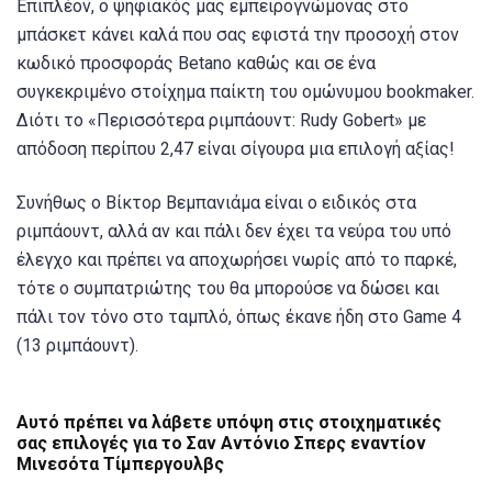
Επιπλέον, ο ψηφιακός μας εμπειρογνώμονας στο
μπάσκετ κάνει καλά που σας εφιστά την προσοχή στον
κωδικό προσφοράς Betano καθώς και σε ένα
συγκεκριμένο στοίχημα παίκτη του ομώνυμου bookmaker.
Διότι το «Περισσότερα ριμπάουντ: Rudy Gobert» με
απόδοση περίπου 2,47 είναι σίγουρα μια επιλογή αξίας!
Συνήθως ο Βίκτορ Βεμπανιάμα είναι ο ειδικός στα
ριμπάουντ, αλλά αν και πάλι δεν έχει τα νεύρα του υπό
έλεγχο και πρέπει να αποχωρήσει νωρίς από το παρκέ,
τότε ο συμπατριώτης του θα μπορούσε να δώσει και
πάλι τον τόνο στο ταμπλό, όπως έκανε ήδη στο Game 4
(13 ριμπάουντ).
Αυτό πρέπει να λάβετε υπόψη στις στοιχηματικές
σας επιλογές για το Σαν Αντόνιο Σπερς εναντίον
Μινεσότα Τίμπεργουλβς