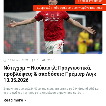
Football Prediction
Συμβουλές ποδοσφαίρου στο Ηνωμένο Βασίλειο
10 Μαΐου, 2026
0
236
Νότιγχαμ – Νιούκαστλ: Προγνωστικά,
προβλέψεις & αποδόσεις Πρέμιερ Λιγκ
10.05.2026
Σημαντικά στοιχεία Η Νότιγχαμ είναι αήττητη στο City Ground εδώ και
πέντε αγώνες και πρόσφατα σημείωσε σημαντικές εντός ...
Read more »