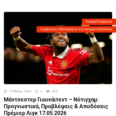
Football Prediction
Συμβουλές ποδοσφαίρου στο Ηνωμένο Βασίλειο
17 Μαΐου, 2026
0
223
Μάντσεστερ Γιουνάιτεντ – Νότιγχαμ:
Προγνωστικά, Προβλέψεις & Αποδόσεις
Πρέμιερ Λιγκ 17.05.2026