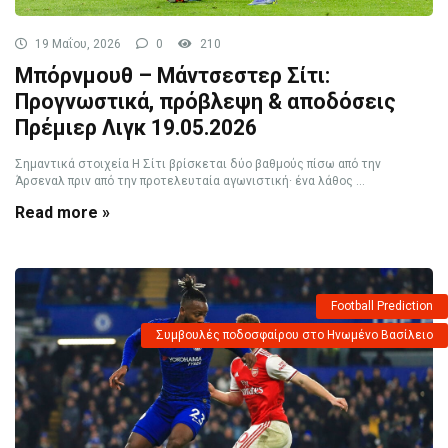
19 Μαΐου, 2026
0
210
Μπόρνμουθ – Μάντσεστερ Σίτι:
Προγνωστικά, πρόβλεψη & αποδόσεις
Πρέμιερ Λιγκ 19.05.2026
Σημαντικά στοιχεία Η Σίτι βρίσκεται δύο βαθμούς πίσω από την
Άρσεναλ πριν από την προτελευταία αγωνιστική· ένα λάθος ...
Read more »
Football Prediction
Συμβουλές ποδοσφαίρου στο Ηνωμένο Βασίλειο