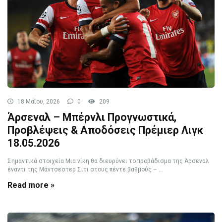
18 Μαΐου, 2026
0
209
Άρσεναλ – Μπέρνλι Προγνωστικά,
Προβλέψεις & Αποδόσεις Πρέμιερ Λιγκ
18.05.2026
Σημαντικά στοιχεία Μια νίκη θα διευρύνει το προβάδισμα της Άρσεναλ
έναντι της Μάντσεστερ Σίτι στους πέντε βαθμούς – ...
Read more »